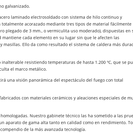
no galvanizado.
cero laminado electrosoldado con sistema de hilo continuo y
a totalmente acorazado mediante tres tipos de material fácilmente
ro plegado de 3 mm., o vermiculita uso moderado), dispuestas en 
 mantiene cada elemento en su lugar sin que le afecten las
 y masillas. Ello da como resultado el sistema de caldera más dura
o inalterable resistiendo temperaturas de hasta 1.200 ºC, que se p
culta el marco metálico.
rá una visión panorámica del espectáculo del fuego con total
fabricados con materiales cerámicos y aleaciones especiales de m
 homologadas. Nuestro gabinete técnico las ha sometido a las pru
un aparato de gama alta tanto en calidad como en rendimiento. T
 compendio de la más avanzada tecnología.