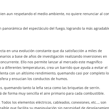
uien aun respetando el medio ambiente, no quiere renunciar al con
n panorámica del espectáculo del fuego, logrando la más agradabl
a en una evolución constante que da satisfacción a miles de
onarios a base de años de investigación realizando inversiones en
concurrente. Ello nos permite lanzar al mercado este magnífico
 a diferentes temperaturas, crea un barrido que ayuda a evitar el
 lenta con un altísimo rendimiento, quemando casi por completo lo
sfera y ensucian los conductos de humos.
s, quemando tanto la leña seca como las briquetas de serrín.
á de forma muy sencilla el aire primario para cada combustible.
 Todos los elementos eléctricos, cableados, conexiones, etc…, son
raíble que facilita su manipulación sin necesidad de desplazamien