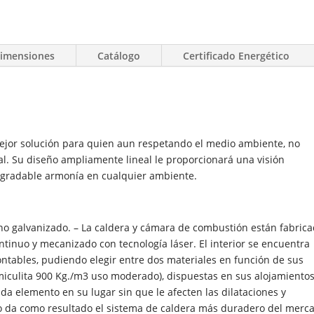
imensiones
Catálogo
Certificado Energético
mejor solución para quien aun respetando el medio ambiente, no
al. Su diseño ampliamente lineal le proporcionará una visión
agradable armonía en cualquier ambiente.
ono galvanizado. – La caldera y cámara de combustión están fabric
tinuo y mecanizado con tecnología láser. El interior se encuentra
tables, pudiendo elegir entre dos materiales en función de sus
miculita 900 Kg./m3 uso moderado), dispuestas en sus alojamiento
 elemento en su lugar sin que le afecten las dilataciones y
llo da como resultado el sistema de caldera más duradero del merc