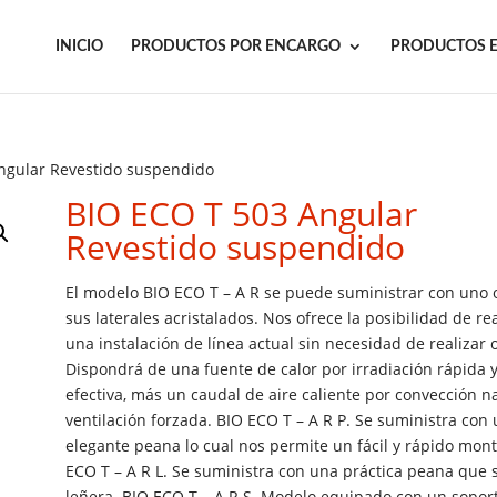
INICIO
PRODUCTOS POR ENCARGO
PRODUCTOS 
ngular Revestido suspendido
BIO ECO T 503 Angular
Revestido suspendido
El modelo BIO ECO T – A R se puede suministrar con uno 
sus laterales acristalados. Nos ofrece la posibilidad de rea
una instalación de línea actual sin necesidad de realizar 
Dispondrá de una fuente de calor por irradiación rápida 
efectiva, más un caudal de aire caliente por convección n
ventilación forzada. BIO ECO T – A R P. Se suministra con
elegante peana lo cual nos permite un fácil y rápido mont
ECO T – A R L. Se suministra con una práctica peana que 
leñera. BIO ECO T – A R S. Modelo equipado con un sopor