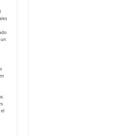
l
ales
ado
 un
s
en
os
es
 el