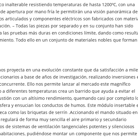
ico inalterable resistiendo temperaturas de hasta 1200ºC, con una
 de apertura por mano fría le permitirán una visión panorámica de
os articulados y componentes eléctricos son fabricados con materi
ución. – Todas las piezas por separado y en su conjunto han sido
a las pruebas más duras en condiciones límite, dando como result
miento. Todo ello en un conjunto de materiales nobles que forman
 proyecta en una evolución constante que da satisfacción a mile
cionarios a base de años de investigación, realizando inversiones 
concurrente. Ello nos permite lanzar al mercado este magnífico
 a diferentes temperaturas crea un barrido que ayuda a evitar el
ustión con un altísimo rendimiento, quemando casi por completo l
sfera y ensucian los conductos de humos. Este módulo insertable 
eca como las briquetas de serrín .Accionando el mando situado en
regulará de forma muy sencilla el aire primario y secundario
 de sistemas de ventilación tangenciales potentes y silenciosos
ras habitaciones, pudiéndose montar un componente que nos permite