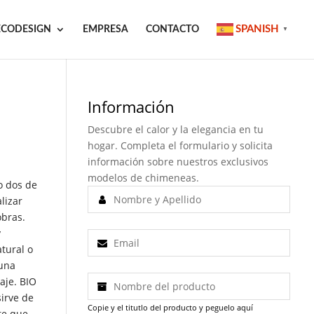
SPANISH
ECODESIGN
EMPRESA
CONTACTO
▼
Información
Descubre el calor y la elegancia en tu
hogar. Completa el formulario y solicita
información sobre nuestros exclusivos
modelos de chimeneas.
o dos de
lizar
obras.
y
atural o
 una
aje. BIO
sirve de
Copie y el titutlo del producto y peguelo aquí
te que